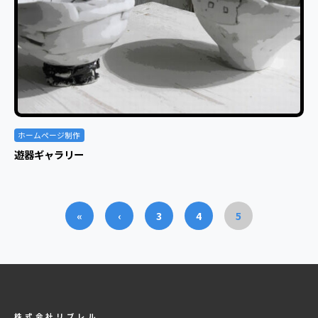
ホームページ制作
遊器ギャラリー
«
‹
3
4
5
株式会社リブレル